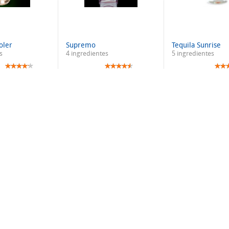
oler
Supremo
Tequila Sunrise
s
4 ingredientes
5 ingredientes