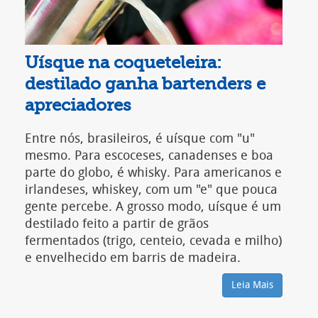
Uísque na coqueteleira:
C
destilado ganha bartenders e
i
apreciadores
c
Entre nós, brasileiros, é uísque com "u"
O
mesmo. Para escoceses, canadenses e boa
R
parte do globo, é whisky. Para americanos e
f
irlandeses, whiskey, com um "e" que pouca
q
gente percebe. A grosso modo, uísque é um
v
destilado feito a partir de grãos
m
fermentados (trigo, centeio, cevada e milho)
d
e envelhecido em barris de madeira.
d
f
Leia Mais
m
f