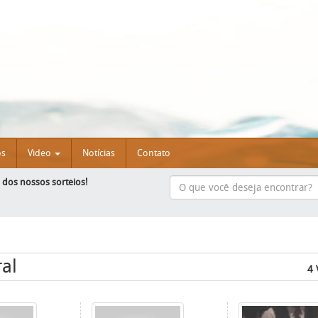
os
Video
Notícias
Contato
e dos nossos sorteios!
al
4 